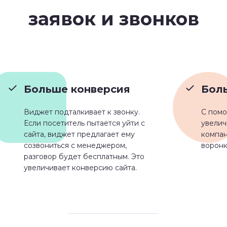
заявок и звонков
Больше конверсия
Бол
Виджет подталкивает к звонку.
С помо
Если посетитель пытается уйти с
увелич
сайта, виджет предлагает ему
компан
созвониться с менеджером,
воронк
разговор будет бесплатным. Это
увеличивает конверсию сайта.