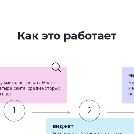
Как это работает
М
у «металлопрокат» Настя
Че
етыре сайта, среди которых
ме
и ваш.
по
1
2
ВИДЖЕТ
На вашем сайте Насте что-то не